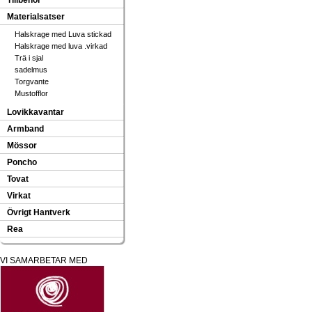
Tillbehör
Materialsatser
Halskrage med Luva stickad
Halskrage med luva .virkad
Trä i sjal
sadelmus
Torgvante
Mustofflor
Lovikkavantar
Armband
Mössor
Poncho
Tovat
Virkat
Övrigt Hantverk
Rea
VI SAMARBETAR MED