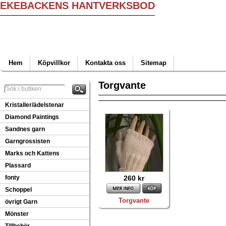
EKEBACKENS HANTVERKSBOD
Hem
Köpvillkor
Kontakta oss
Sitemap
Torgvante
Kristaller/ädelstenar
Diamond Paintings
Sandnes garn
Garngrossisten
Marks och Kattens
Plassard
fonty
260 kr
Schoppel
Torgvante
övrigt Garn
Mönster