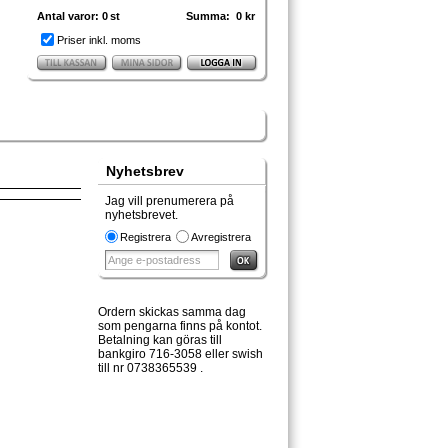
Antal varor:
0
st
Summa:
0 kr
Priser inkl. moms
Nyhetsbrev
Jag vill prenumerera på
nyhetsbrevet.
Registrera
Avregistrera
Ordern skickas samma dag
som pengarna finns på kontot.
Betalning kan göras till
bankgiro 716-3058 eller swish
till nr 0738365539 .