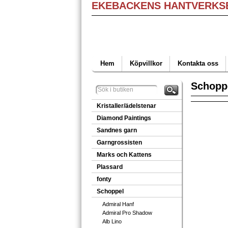
EKEBACKENS HANTVERKS
Hem
Köpvillkor
Kontakta oss
Schopp
Kristaller/ädelstenar
Diamond Paintings
Sandnes garn
Garngrossisten
Marks och Kattens
Plassard
fonty
Schoppel
Admiral Hanf
Admiral Pro Shadow
Alb Lino