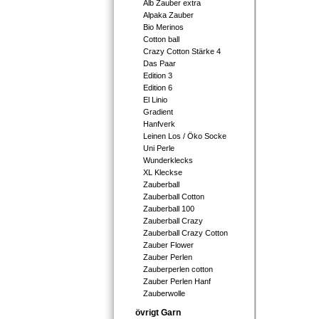
Alb Zauber extra
Alpaka Zauber
Bio Merinos
Cotton ball
Crazy Cotton Stärke 4
Das Paar
Edition 3
Edition 6
El Linio
Gradient
Hanfverk
Leinen Los / Öko Socke
Uni Perle
Wunderklecks
XL Kleckse
Zauberball
Zauberball Cotton
Zauberball 100
Zauberball Crazy
Zauberball Crazy Cotton
Zauber Flower
Zauber Perlen
Zauberperlen cotton
Zauber Perlen Hanf
Zauberwolle
övrigt Garn