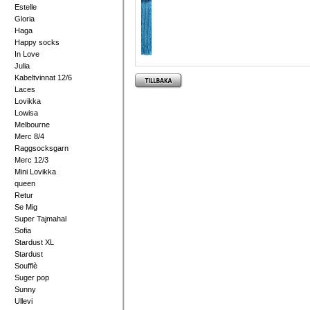
Estelle
Gloria
Haga
Happy socks
In Love
Julia
Kabeltvinnat 12/6
Laces
Lovikka
Lowisa
Melbourne
Merc 8/4
Raggsocksgarn
Merc 12/3
Mini Lovikka
queen
Retur
Se Mig
Super Tajmahal
Sofia
Stardust XL
Stardust
Soufflè
Suger pop
Sunny
Ullevi