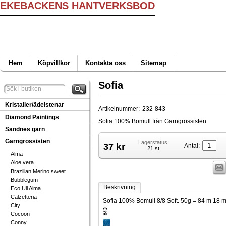
EKEBACKENS HANTVERKSBOD
Hem
Köpvillkor
Kontakta oss
Sitemap
Sofia
Kristaller/ädelstenar
Artikelnummer:
232-843
Diamond Paintings
Sofia 100% Bomull från Garngrossisten
Sandnes garn
Garngrossisten
Lagerstatus:
kr
37
Antal:
21 st
Alma
Aloe vera
Brazilian Merino sweet
Bubblegum
Beskrivning
Eco Ull Alma
Calzetteria
Sofia 100% Bomull 8/8 Soft. 50g = 84 m 18 m 
City
Cocoon
Conny