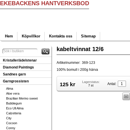
EKEBACKENS HANTVERKSBOD
Hem
Köpvillkor
Kontakta oss
Sitemap
kabeltvinnat 12/6
Kristaller/ädelstenar
Artikelnummer:
369-123
Diamond Paintings
100% bomull i 200g härva
Sandnes garn
Garngrossisten
Lagerstatus:
kr
125
Antal:
7 st
Alma
Aloe vera
Brazilian Merino sweet
Bubblegum
Eco Ull Alma
Calzetteria
City
Cocoon
Conny