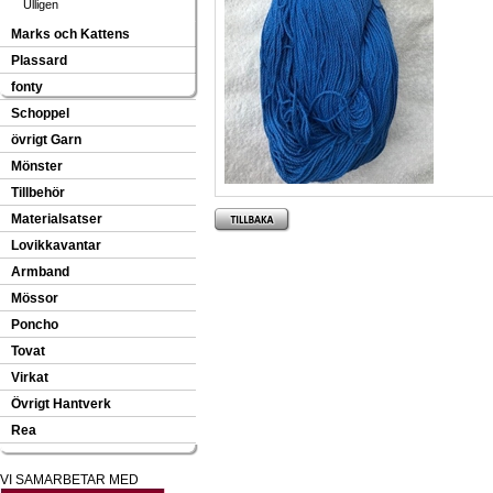
Ulligen
Marks och Kattens
Plassard
fonty
Schoppel
övrigt Garn
Mönster
Tillbehör
Materialsatser
Lovikkavantar
Armband
Mössor
Poncho
Tovat
Virkat
Övrigt Hantverk
Rea
VI SAMARBETAR MED