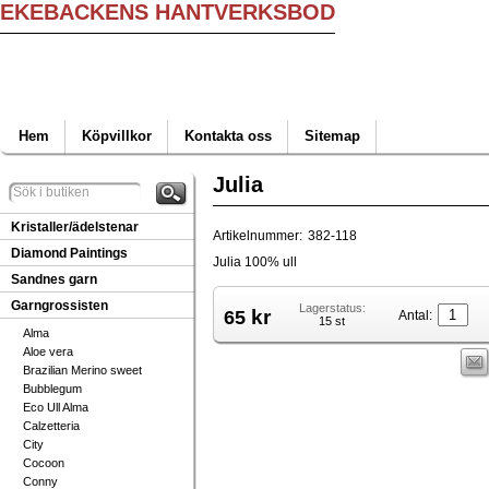
EKEBACKENS HANTVERKSBOD
Hem
Köpvillkor
Kontakta oss
Sitemap
Julia
Kristaller/ädelstenar
Artikelnummer:
382-118
Diamond Paintings
Julia 100% ull
Sandnes garn
Garngrossisten
Lagerstatus:
kr
65
Antal:
15 st
Alma
Aloe vera
Brazilian Merino sweet
Bubblegum
Eco Ull Alma
Calzetteria
City
Cocoon
Conny