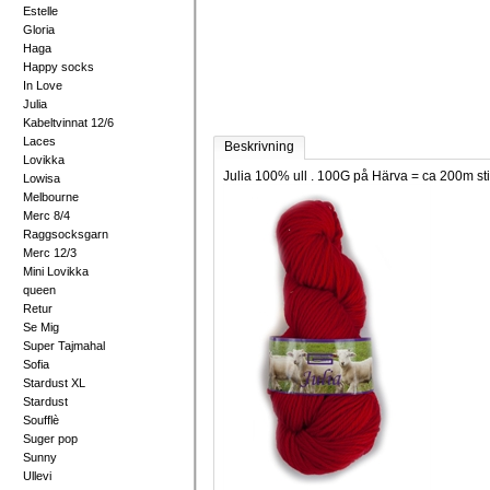
Estelle
Gloria
Haga
Happy socks
In Love
Julia
Kabeltvinnat 12/6
Laces
Beskrivning
Lovikka
Julia 100% ull . 100G på Härva = ca 200m sti
Lowisa
Melbourne
Merc 8/4
Raggsocksgarn
Merc 12/3
Mini Lovikka
queen
Retur
Se Mig
Super Tajmahal
Sofia
Stardust XL
Stardust
Soufflè
Suger pop
Sunny
Ullevi