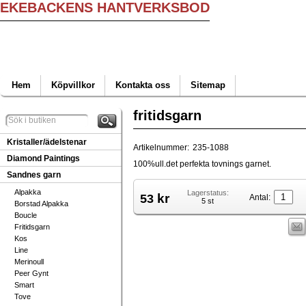
EKEBACKENS HANTVERKSBOD
Hem
Köpvillkor
Kontakta oss
Sitemap
fritidsgarn
Kristaller/ädelstenar
Artikelnummer:
235-1088
Diamond Paintings
100%ull.det perfekta tovnings garnet.
Sandnes garn
Alpakka
Lagerstatus:
kr
53
Antal:
5 st
Borstad Alpakka
Boucle
Fritidsgarn
Kos
Line
Merinoull
Peer Gynt
Smart
Tove