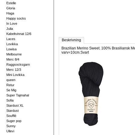
Estelle
Gloria
Haga
Happy socks
In Love
Julia
Kabeltvinnat 12/6
Laces
Beskrivning
Lovikka
Brazilian Merino Sweet. 100% Brasiliansk Me
Lowisa
varv=10cm.Svart
Melbourne
Merc 8/4
Raggsocksgarn
Merc 12/3
Mini Lovikka
queen
Retur
Se Mig
Super Tajmahal
Sofia
Stardust XL
Stardust
Soufflè
Suger pop
Sunny
Ullevi