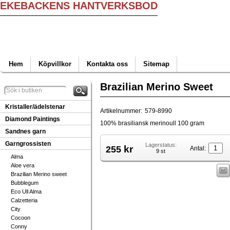
EKEBACKENS HANTVERKSBOD
Hem
Köpvillkor
Kontakta oss
Sitemap
Brazilian Merino Sweet
Kristaller/ädelstenar
Artikelnummer:
579-8990
Diamond Paintings
100% brasiliansk merinoull 100 gram
Sandnes garn
Garngrossisten
Lagerstatus:
kr
255
Antal:
9 st
Alma
Aloe vera
Brazilian Merino sweet
Bubblegum
Eco Ull Alma
Calzetteria
City
Cocoon
Conny