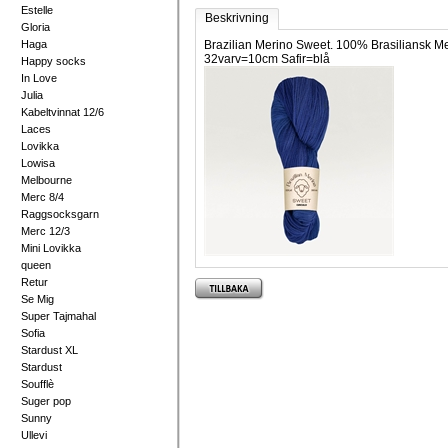
Estelle
Beskrivning
Gloria
Haga
Brazilian Merino Sweet. 100% Brasiliansk Me
32varv=10cm Safir=blå
Happy socks
In Love
Julia
Kabeltvinnat 12/6
Laces
Lovikka
Lowisa
Melbourne
Merc 8/4
Raggsocksgarn
Merc 12/3
Mini Lovikka
queen
Retur
Se Mig
Super Tajmahal
Sofia
Stardust XL
Stardust
Soufflè
Suger pop
Sunny
Ullevi