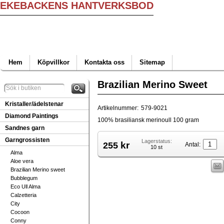
EKEBACKENS HANTVERKSBOD
Hem
Köpvillkor
Kontakta oss
Sitemap
Brazilian Merino Sweet
Kristaller/ädelstenar
Artikelnummer:
579-9021
Diamond Paintings
100% brasiliansk merinoull 100 gram
Sandnes garn
Garngrossisten
Lagerstatus:
kr
255
Antal:
10 st
Alma
Aloe vera
Brazilian Merino sweet
Bubblegum
Eco Ull Alma
Calzetteria
City
Cocoon
Conny